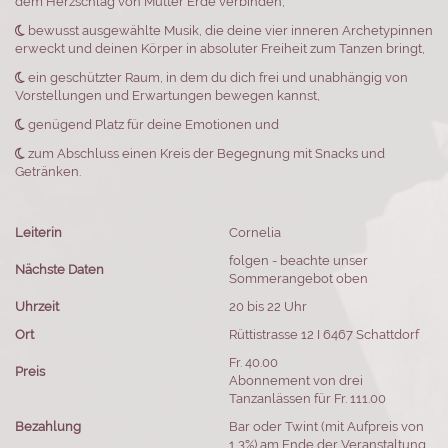
dem Herzschlag von Mutter Erde verbinden,

bewusst ausgewählte Musik, die deine vier inneren Archetypinnen
erweckt und deinen Körper in absoluter Freiheit zum Tanzen bringt,

ein geschützter Raum, in dem du dich frei und unabhängig von
Vorstellungen und Erwartungen bewegen kannst,

genügend Platz für deine Emotionen und

zum Abschluss einen Kreis der Begegnung mit Snacks und
Getränken.
Leiterin
Cornelia
folgen - beachte unser
Nächste Daten
Sommerangebot oben
Uhrzeit
20 bis 22 Uhr
Ort
Rüttistrasse 12 I 6467 Schattdorf
Fr. 40.00
Preis
Abonnement von drei
Tanzanlässen für Fr. 111.00
Bezahlung
Bar oder Twint (mit Aufpreis von
1,3%) am Ende der Veranstaltung