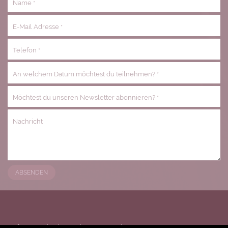
Name
*
E-Mail Adresse
*
Telefon
*
An welchem Datum möchtest du teilnehmen?
*
Möchtest du unseren Newsletter abonnieren?
*
Nachricht
ABSENDEN
URfrauen - Rituale Seminare Frau Sein