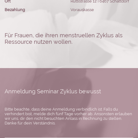
Ort
Rüttistrasse 12 I 6467 Schattdorf
Bezahlung
Vorauskasse
Für Frauen, die ihren menstruellen Zyklus als
Ressource nutzen wollen.
Anmeldung Seminar Zyklus bewusst
Bitte beachte, dass deine Anmeldung verbindlich ist. Falls du
verhindert bist, melde dich fünf Tage vorher ab. Ansonsten erlauben
wir uns, dir den nicht besuchten Anlass in Rechnung zu stellen.
Danke für dein Verständnis.